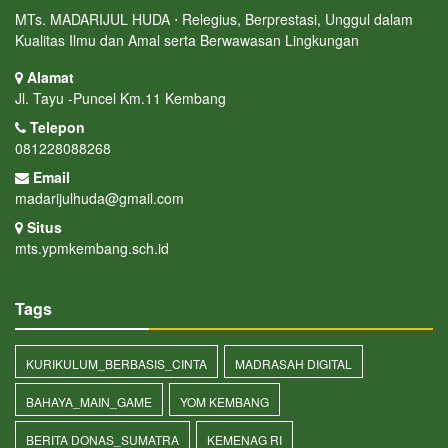
MTs. MADARIJUL HUDA ⋅ Relegius, Berprestasi, Unggul dalam
Kualitas Ilmu dan Amal serta Berwawasan Lingkungan
Alamat
Jl. Tayu -Puncel Km.11 Kembang
Telepon
081228088268
Email
madarijulhuda@gmail.com
Situs
mts.ypmkembang.sch.id
Tags
KURIKULUM_BERBASIS_CINTA
MADRASAH DIGITAL
BAHAYA_MAIN_GAME
YOM KEMBANG
BERITA DONAS_SUMATRA
KEMENAG RI