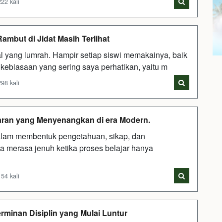
22 kali
ambut di Jidat Masih Terlihat
al yang lumrah. Hampir setiap siswi memakainya, baik
 kebiasaan yang sering saya perhatikan, yaitu m
98 kali
aran yang Menyenangkan di era Modern.
alam membentuk pengetahuan, sikap, dan
wa merasa jenuh ketika proses belajar hanya
54 kali
rminan Disiplin yang Mulai Luntur