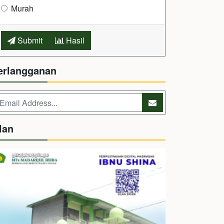
Murah
Submit
Hasil
erlangganan
lan