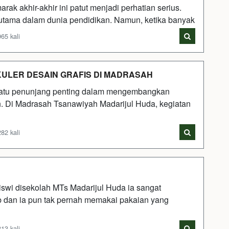
k akhir-akhir ini patut menjadi perhatian serius.
 utama dalam dunia pendidikan. Namun, ketika banyak
65 kali
ULER DESAIN GRAFIS DI MADRASAH
 satu penunjang penting dalam mengembangkan
h. Di Madrasah Tsanawiyah Madarijul Huda, kegiatan
82 kali
iswi disekolah MTs Madarijul Huda ia sangat
b dan ia pun tak pernah memakai pakaian yang
13 kali