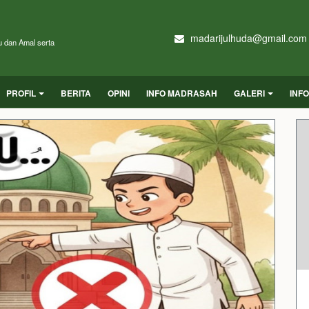
madarijulhuda@gmail.com
u dan Amal serta
PROFIL
BERITA
OPINI
INFO MADRASAH
GALERI
INF