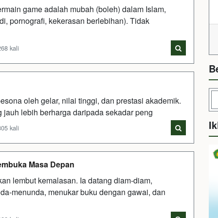
rmain game adalah mubah (boleh) dalam Islam,
, pornografi, kekerasan berlebihan). Tidak
68 kali
B
esona oleh gelar, nilai tinggi, dan prestasi akademik.
g jauh lebih berharga daripada sekadar peng
Ik
05 kali
Membuka Masa Depan
ikan lembut kemalasan. Ia datang diam-diam,
nda-menunda, menukar buku dengan gawai, dan