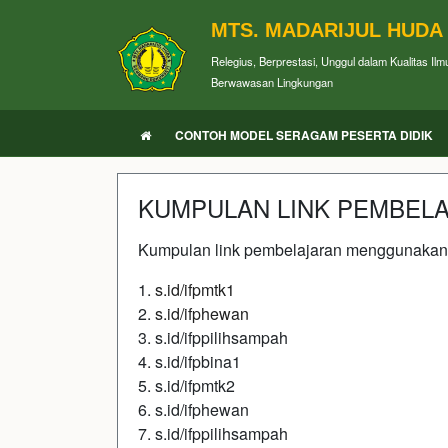
MTS. MADARIJUL HUDA
Relegius, Berprestasi, Unggul dalam Kualitas Ilm
Berwawasan Lingkungan
CONTOH MODEL SERAGAM PESERTA DIDIK
KUMPULAN LINK PEMBELA
Kumpulan link pembelajaran menggunakan 
1.
s.id/ifpmtk1
2.
s.id/ifphewan
3. s.id/ifppilihsampah
4. s.id/ifpbina1
5. s.id/ifpmtk2
6. s.id/ifphewan
7. s.id/ifppilihsampah