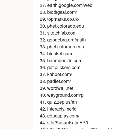
27. earth.google.com/web
28. biodigital.com/
29. topmarks.co.uk/
30. phet.colorado.edu
31. sketchfab.com
32. geogebra.org/math
33. phet.colorado.edu
34. blooket.com
35. baamboozle.com
36. get.plickers.com
37. kahoot.com/
38. padlet.com/
39. wordwall.net
40. wayground.com/p
41. quiz.zep.us/en
42. interacty.me/id
43. educaplay.com/
44. s.id/SusunKataIFP3