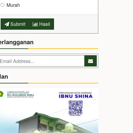
Murah
Submit
Hasil
erlangganan
lan