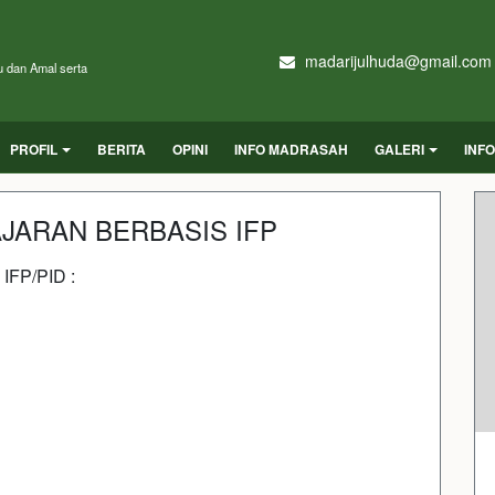
madarijulhuda@gmail.com
u dan Amal serta
PROFIL
BERITA
OPINI
INFO MADRASAH
GALERI
INF
JARAN BERBASIS IFP
IFP/PID :