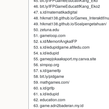
45. bit.ly/IFPGameEducatifKang_Eko
46. bit.ly/IFPGameEducatifKang_Eko2
47. s.id/matematikadigital
48. hikmat138.github.io/Games_Interaktif/n
49. hikmat138.github.io/Soalpengetahuan/
50. zetuna.edu
51. gameloop.com
52. s.id/MemoriAngkaIFP
53. s.id/edupidgame.afifedu.com
54. s.id/edupid
55. gamepjokaaksport.my.canva.site
56. simpop.org
57. s.id/gameifp
58. bit.ly/pidgame
59. mathgames.com/
60. s.id/grifp
61. s.id/edupid
62. education.com
63. game.sdn2baderan.my.id