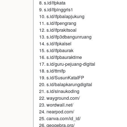
8. s.id/ifpkata
9. s.id/ifpinggris1
10. s.id/ifpbalapjukung
11. s.id/ifpengrang
12. s.id/ifprakitsoal
13. s.id/ifp3dbangunruang
14. s.id/ifpkalsel
15. s.id/ifpbaurak
16. s.id/ifpbauraktime
17. s.id/guru-pejuang-digital
18. s.id/ttmifp
19. s.id/SusunKataIFP
20. s.id/balapkarungdigital
21. s.id/sinaukoding
22. wayground.com/
23. wordwall.net/
24. nearpod.com/
25. canva.com/id_id/
26. geogebra.org/