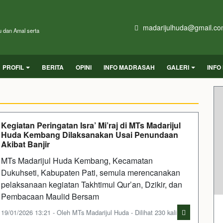
madarijulhuda@gmail.c
u dan Amal serta
PROFIL
BERITA
OPINI
INFO MADRASAH
GALERI
INFO
Kegiatan Peringatan Isra’ Mi’raj di MTs Madarijul
Huda Kembang Dilaksanakan Usai Penundaan
Akibat Banjir
MTs Madarijul Huda Kembang, Kecamatan
Dukuhseti, Kabupaten Pati, semula merencanakan
pelaksanaan kegiatan Takhtimul Qur’an, Dzikir, dan
Pembacaan Maulid Bersam
19/01/2026 13:21 - Oleh MTs Madarijul Huda - Dilihat 230 kali