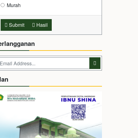
Murah
Submit
Hasil
erlangganan
lan