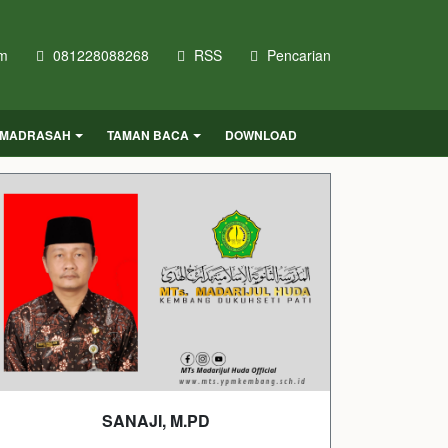
om
081228088268
RSS
Pencarian
 MADRASAH
TAMAN BACA
DOWNLOAD
SANAJI, M.PD