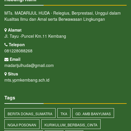
MTs. MADARIJUL HUDA ⋅ Relegius, Berprestasi, Unggul dalam
Kualitas Ilmu dan Amal serta Berwawasan Lingkungan
Alamat
Jl. Tayu -Puncel Km.11 Kembang
Telepon
081228088268
Email
madarijulhuda@gmail.com
Situs
mts.ypmkembang.sch.id
Tags
BERITA DONAS_SUMATRA
TKA
GD. AMB BANYUMAS
NGAJI POSONAN
KURIKULUM_BERBASIS_CINTA